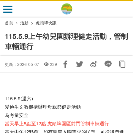
跳
到
主
首頁
活動
虎頭埤快訊
要
內
115.5.9上午幼兒園辦理健走活動，管制
容
車輛通行
區
塊
更新：2026-05-07
239
115.5.9(週六)
愛迪生文教機構辦理母親節健走活動
為考量安全
當天早上8點至12點 虎頭埤園區前門管制車輛通行
當天中午12點前，如有開車入園需求的民眾，可從後門進