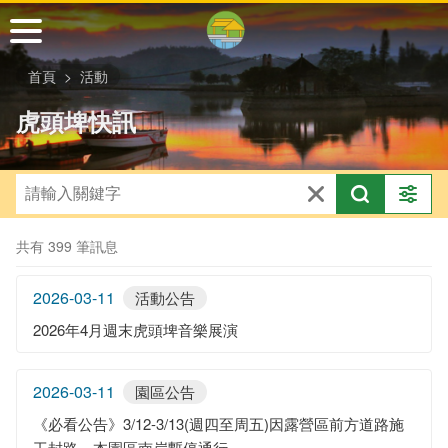
跳
到
主
首頁
活動
要
內
虎頭埤快訊
容
區
塊
共有 399 筆訊息
2026-03-11
活動公告
2026年4月週末虎頭埤音樂展演
2026-03-11
園區公告
《必看公告》3/12-3/13(週四至周五)因露營區前方道路施
工封路，本園區南岸暫停通行。